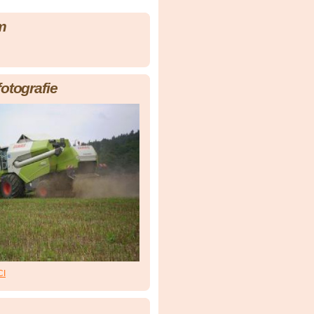
m
fotografie
CI