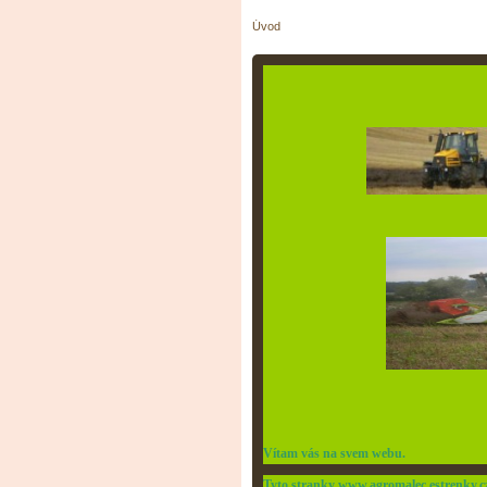
Úvod
Vítam vás na svem webu.
Tyto stranky www.agromalec.estrenky.c