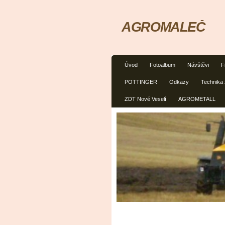
AGROMALEČ
Úvod
Fotoalbum
Návštěvi
F
POTTINGER
Odkazy
Technika 
ZDT Nové Veselí
AGROMETALL