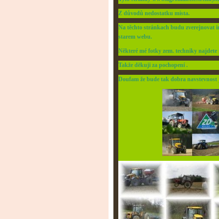
Z důvodů nedostatku místa.
Na těchto stránkach budu zverejnovat in
starem webu.
Některé mé fotky zem. techniky najdete
Takže děkuji za pochopení .
Doufam že bude tak dobra navstevnost j