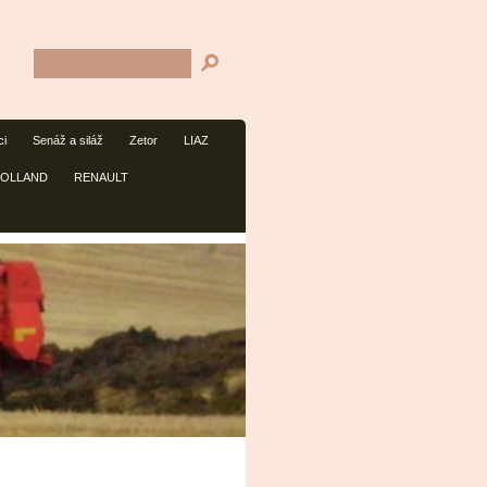
ci
Senáž a siláž
Zetor
LIAZ
HOLLAND
RENAULT