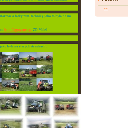
<<
formac a fotky zem. techniky jako to bylo na na
 na
http://agrozone.cz/
ZD Maleč
ako byla na starych strankách .