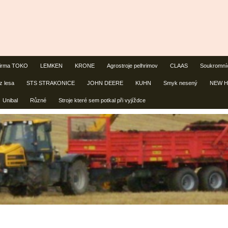
irma TOKO
LEMKEN
KRONE
Agrostroje pelhrimov
CLAAS
Soukromní
z lesa
STS STRAKONICE
JOHN DEERE
KUHN
Smyk nesený
NEW 
Unibal
Různé
Stroje které sem potkal při vyjíždce