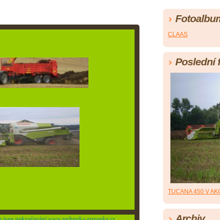
Fotoalbu
CLAAS
Poslední 
TUCANA 450 V AK
Archiv
z jsou pokračování www.technyka.estranky.cz